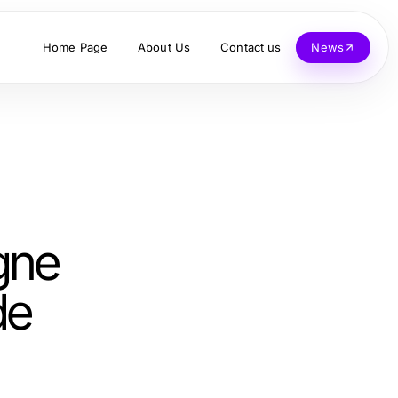
Home Page
About Us
Contact us
News
gne
de