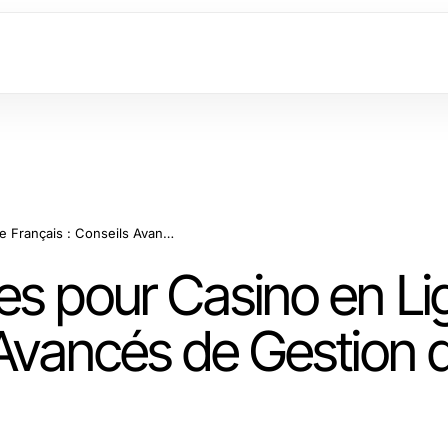
Stratégies Gagnantes pour Casino en Ligne Français : Conseils Avancés de Gestion de Bankroll pour 2026
es pour Casino en Li
 Avancés de Gestion 