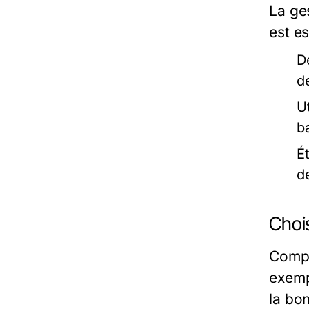
La ges
est e
D
d
U
b
É
de
Chois
Compr
exemp
la bo