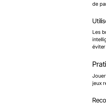
de pa
Utili
Les bo
intell
éviter
Prat
Jouer 
jeux r
Reco