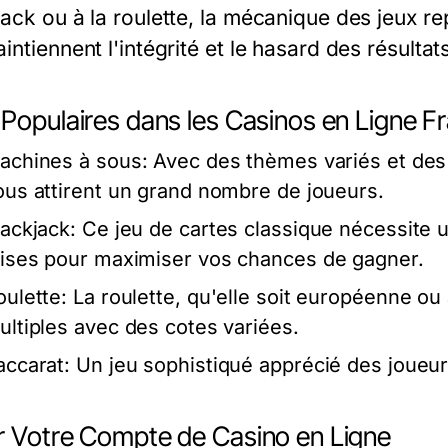
jack ou à la roulette, la mécanique des jeux r
intiennent l'intégrité et le hasard des résultats
Populaires dans les Casinos en Ligne F
achines à sous
: Avec des thèmes variés et des
ous attirent un grand nombre de joueurs.
lackjack
: Ce jeu de cartes classique nécessite 
ises pour maximiser vos chances de gagner.
oulette
: La roulette, qu'elle soit européenne ou
ultiples avec des cotes variées.
accarat
: Un jeu sophistiqué apprécié des joueu
r Votre Compte de Casino en Ligne