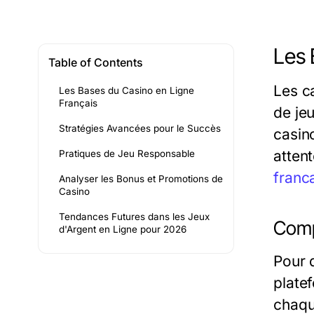
Les 
Table of Contents
Les ca
Les Bases du Casino en Ligne
Français
de je
Stratégies Avancées pour le Succès
casino
attent
Pratiques de Jeu Responsable
franc
Analyser les Bonus et Promotions de
Casino
Tendances Futures dans les Jeux
Comp
d'Argent en Ligne pour 2026
Pour 
plate
chaqu